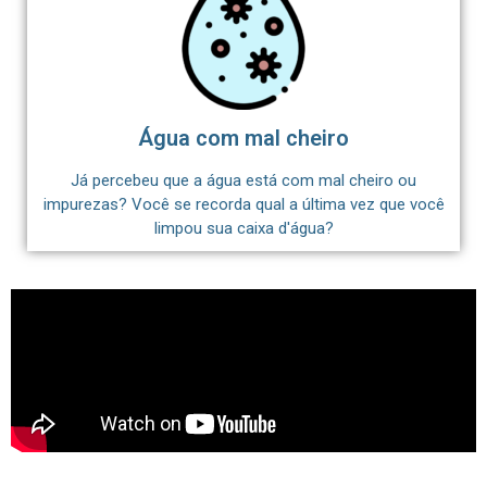
Água com mal cheiro
Já percebeu que a água está com mal cheiro ou
impurezas? Você se recorda qual a última vez que você
limpou sua caixa d'água?